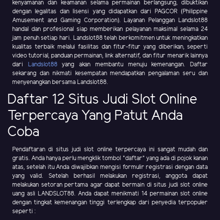
kenyamanan dan keamanan selama permainan berlangsung, dibuktikan
dengan legalitas dan lisensi yang didapatkan dari PAGCOR (Philippine
Amusement and Gaming Corporation). Layanan Pelanggan Landslot88
handal dan profesional siap memberikan pelayanan maksimal selama 24
jam penuh setiap hari. Landslot88 telah berkomitmen untuk meningkatkan
kualitas terbaik melalui fasilitas dan fitur-fitur yang diberikan, seperti
video tutorial, panduan permainan, link alternatif, dan fitur menarik lainnya
dari
Landslot88
yang akan membantu menuju kemenangan. Daftar
sekarang dan nikmati kesempatan mendapatkan pengalaman seru dan
menyenangkan bersama Landslot88.
Daftar 12 Situs Judi Slot Online
Terpercaya Yang Patut Anda
Coba
Pendaftaran di situs judi slot online terpercaya ini sangat mudah dan
gratis. Anda hanya perlu mengklik tombol "daftar" yang ada di pojok kanan
atas, setelah itu Anda diwajibkan mengisi formulir registrasi dengan data
yang valid. Setelah berhasil melakukan registrasi, anggota dapat
melakukan setoran pertama agar dapat bermain di situs judi slot online
uang asli LANDSLOT88. Anda dapat menikmati 14 permainan slot online
dengan tingkat kemenangan tinggi terlengkap dari penyedia terpopuler
seperti :