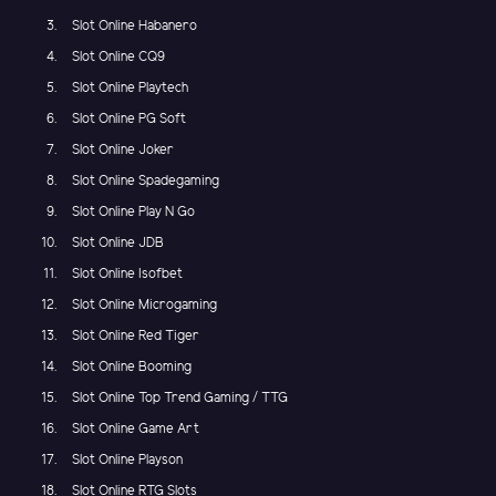
Slot Online Habanero
Slot Online CQ9
Slot Online Playtech
Slot Online PG Soft
Slot Online Joker
Slot Online Spadegaming
Slot Online Play N Go
Slot Online JDB
Slot Online Isofbet
Slot Online Microgaming
Slot Online Red Tiger
Slot Online Booming
Slot Online Top Trend Gaming / TTG
Slot Online Game Art
Slot Online Playson
Slot Online RTG Slots