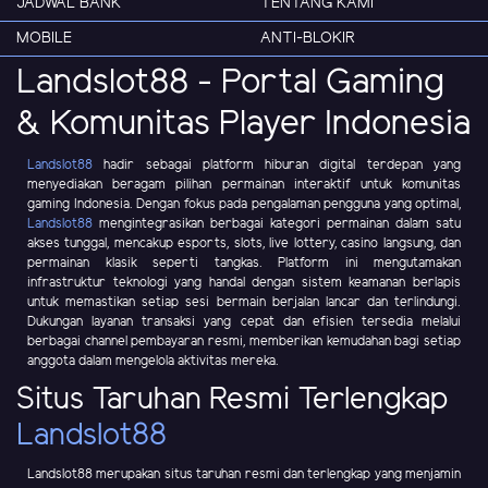
JADWAL BANK
TENTANG KAMI
MOBILE
ANTI-BLOKIR
Landslot88 - Portal Gaming
& Komunitas Player Indonesia
Landslot88
hadir sebagai platform hiburan digital terdepan yang
menyediakan beragam pilihan permainan interaktif untuk komunitas
gaming Indonesia. Dengan fokus pada pengalaman pengguna yang optimal,
Landslot88
mengintegrasikan berbagai kategori permainan dalam satu
akses tunggal, mencakup esports, slots, live lottery, casino langsung, dan
permainan klasik seperti tangkas. Platform ini mengutamakan
infrastruktur teknologi yang handal dengan sistem keamanan berlapis
untuk memastikan setiap sesi bermain berjalan lancar dan terlindungi.
Dukungan layanan transaksi yang cepat dan efisien tersedia melalui
berbagai channel pembayaran resmi, memberikan kemudahan bagi setiap
anggota dalam mengelola aktivitas mereka.
Situs Taruhan Resmi Terlengkap
Landslot88
Landslot88 merupakan situs taruhan resmi dan terlengkap yang menjamin