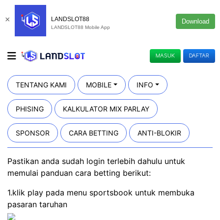
×
LANDSLOT88
Download
LANDSLOT88 Mobile App
MASUK
DAFTAR
TENTANG KAMI
MOBILE
INFO
PHISING
KALKULATOR MIX PARLAY
SPONSOR
CARA BETTING
ANTI-BLOKIR
Pastikan anda sudah login terlebih dahulu untuk
memulai panduan cara betting berikut:
1.klik play pada menu sportsbook untuk membuka
pasaran taruhan