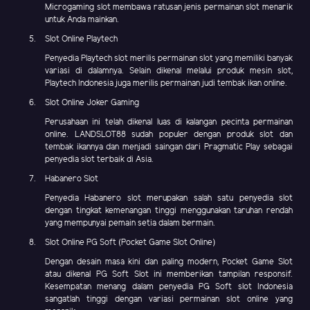
Microgaming slot membawa ratusan jenis permainan slot menarik
untuk Anda mainkan.
Slot Online Playtech
Penyedia Playtech slot merilis permainan slot yang memiliki banyak
variasi di dalamnya. Selain dikenal melalui produk mesin slot,
Playtech Indonesia juga merilis permainan judi tembak ikan online.
Slot Online Joker Gaming
Perusahaan ini telah dikenal luas di kalangan pecinta permainan
online. LANDSLOT88 sudah populer dengan produk slot dan
tembak ikannya dan menjadi saingan dari Pragmatic Play sebagai
penyedia slot terbaik di Asia.
Habanero Slot
Penyedia Habanero slot merupakan salah satu penyedia slot
dengan tingkat kemenangan tinggi menggunakan taruhan rendah
yang mempunyai pemain setia dalam bermain.
Slot Online PG Soft (Pocket Game Slot Online)
Dengan desain masa kini dan paling modern, Pocket Game Slot
atau dikenal PG Soft Slot ini memberikan tampilan responsif.
Kesempatan menang dalam penyedia PG Soft slot Indonesia
sangatlah tinggi dengan variasi permainan slot online yang