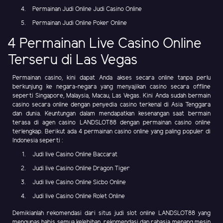
Permainan Judi Online Judi Casino Online
Permainan Judi Online Poker Online
4 Permainan Live Casino Online
Terseru di Las Vegas
Permainan casino, kini dapat Anda akses secara online tanpa perlu
berkunjung ke negara-negara yang menyajikan casino secara offline
seperti Singapore, Malaysia, Macau, Las Vegas. Kini Anda sudah bermain
casino secara online dengan penyedia casino terkenal di Asia Tenggara
dan dunia. Keuntungan dalam mendapatkan kesenangan saat bermain
terasa di agen casino LANDSLOT88 dengan permainan casino online
terlengkap. Berikut ada 4 permainan casino online yang paling populer di
Indonesia seperti :
Judi live Casino Online Baccarat
Judi live Casino Online Dragon Tiger
Judi live Casino Online Sicbo Online
Judi live Casino Online Rolet Online
Demikianlah rekomendasi dari situs judi slot online LANDSLOT88 yang
mengupas habis semua kelebihan, rekomendasi dan rahasia menang mesin