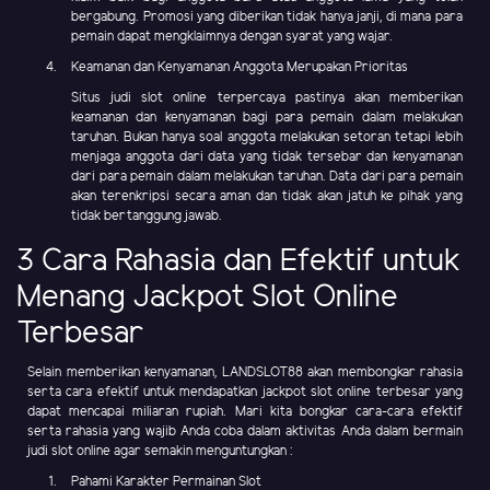
bergabung. Promosi yang diberikan tidak hanya janji, di mana para
pemain dapat mengklaimnya dengan syarat yang wajar.
Keamanan dan Kenyamanan Anggota Merupakan Prioritas
Situs judi slot online terpercaya pastinya akan memberikan
keamanan dan kenyamanan bagi para pemain dalam melakukan
taruhan. Bukan hanya soal anggota melakukan setoran tetapi lebih
menjaga anggota dari data yang tidak tersebar dan kenyamanan
dari para pemain dalam melakukan taruhan. Data dari para pemain
akan terenkripsi secara aman dan tidak akan jatuh ke pihak yang
tidak bertanggung jawab.
3 Cara Rahasia dan Efektif untuk
Menang Jackpot Slot Online
Terbesar
Selain memberikan kenyamanan, LANDSLOT88 akan membongkar rahasia
serta cara efektif untuk mendapatkan jackpot slot online terbesar yang
dapat mencapai miliaran rupiah. Mari kita bongkar cara-cara efektif
serta rahasia yang wajib Anda coba dalam aktivitas Anda dalam bermain
judi slot online agar semakin menguntungkan :
Pahami Karakter Permainan Slot