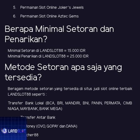
Permainan Slot Online Joker's Jewels
Permainan Slot Online Aztec Gems
Berapa Minimal Setoran dan
Penarikan?
Minimal Setoran di LANDSLOT88 = 15.000 IDR
Minimal Penarikan di LANDSLOT88 = 25.000 IDR
Metode Setoran apa saja yang
tersedia?
Beragam metode setoran yang tersedia di situs judi slot online terbaik
LANDSLOT88 seperti :
Transfer Bank Lokal (BCA, BRI, MANDIRI, BNI, PANIN, PERMATA, CIMB
NIAGA, MAYBANK, BANK MEGA)
Transfer Antar Bank
E-Money (OVO, GOPAY dan DANA)
Voucher88