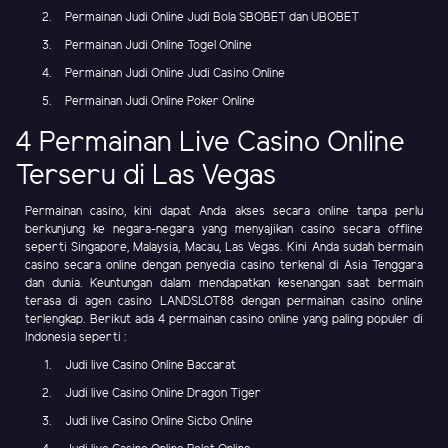
Permainan Judi Online Judi Bola SBOBET dan UBOBET
Permainan Judi Online Togel Online
Permainan Judi Online Judi Casino Online
Permainan Judi Online Poker Online
4 Permainan Live Casino Online
Terseru di Las Vegas
Permainan casino, kini dapat Anda akses secara online tanpa perlu
berkunjung ke negara-negara yang menyajikan casino secara offline
seperti Singapore, Malaysia, Macau, Las Vegas. Kini Anda sudah bermain
casino secara online dengan penyedia casino terkenal di Asia Tenggara
dan dunia. Keuntungan dalam mendapatkan kesenangan saat bermain
terasa di agen casino LANDSLOT88 dengan permainan casino online
terlengkap. Berikut ada 4 permainan casino online yang paling populer di
Indonesia seperti :
Judi live Casino Online Baccarat
Judi live Casino Online Dragon Tiger
Judi live Casino Online Sicbo Online