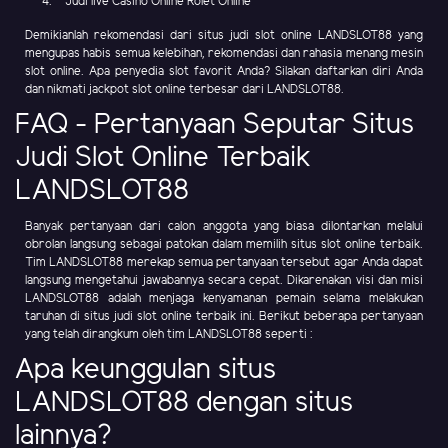
Judi live Casino Online Rolet Online
Demikianlah rekomendasi dari situs judi slot online LANDSLOT88 yang
mengupas habis semua kelebihan, rekomendasi dan rahasia menang mesin
slot online. Apa penyedia slot favorit Anda? Silakan daftarkan diri Anda
dan nikmati jackpot slot online terbesar dari LANDSLOT88.
FAQ - Pertanyaan Seputar Situs
Judi Slot Online Terbaik
LANDSLOT88
Banyak pertanyaan dari calon anggota yang biasa dilontarkan melalui
obrolan langsung sebagai patokan dalam memilih situs slot online terbaik.
Tim LANDSLOT88 merekap semua pertanyaan tersebut agar Anda dapat
langsung mengetahui jawabannya secara cepat. Dikarenakan visi dan misi
LANDSLOT88 adalah menjaga kenyamanan pemain selama melakukan
taruhan di situs judi slot online terbaik ini. Berikut beberapa pertanyaan
yang telah dirangkum oleh tim LANDSLOT88 seperti :
Apa keunggulan situs
LANDSLOT88 dengan situs
lainnya?