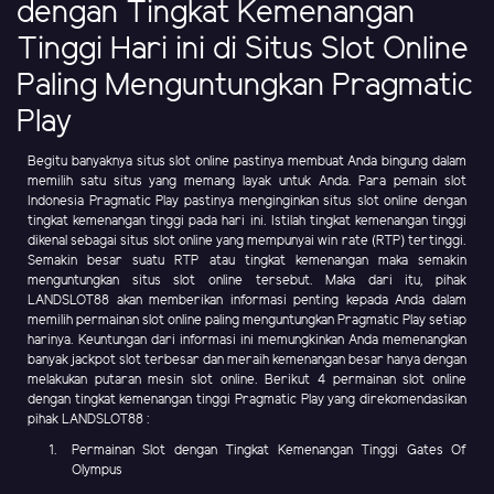
dengan Tingkat Kemenangan
Tinggi Hari ini di Situs Slot Online
Paling Menguntungkan Pragmatic
Play
Begitu banyaknya situs slot online pastinya membuat Anda bingung dalam
memilih satu situs yang memang layak untuk Anda. Para pemain slot
Indonesia Pragmatic Play pastinya menginginkan situs slot online dengan
tingkat kemenangan tinggi pada hari ini. Istilah tingkat kemenangan tinggi
dikenal sebagai situs slot online yang mempunyai win rate (RTP) tertinggi.
Semakin besar suatu RTP atau tingkat kemenangan maka semakin
menguntungkan situs slot online tersebut. Maka dari itu, pihak
LANDSLOT88 akan memberikan informasi penting kepada Anda dalam
memilih permainan slot online paling menguntungkan Pragmatic Play setiap
harinya. Keuntungan dari informasi ini memungkinkan Anda memenangkan
banyak jackpot slot terbesar dan meraih kemenangan besar hanya dengan
melakukan putaran mesin slot online. Berikut 4 permainan slot online
dengan tingkat kemenangan tinggi Pragmatic Play yang direkomendasikan
pihak LANDSLOT88 :
Permainan Slot dengan Tingkat Kemenangan Tinggi Gates Of
Olympus