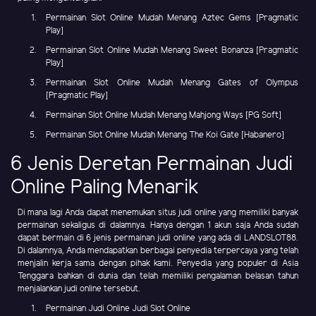
Permainan Slot Online Mudah Menang Aztec Gems [Pragmatic
Play]
Permainan Slot Online Mudah Menang Sweet Bonanza [Pragmatic
Play]
Permainan Slot Online Mudah Menang Gates of Olympus
[Pragmatic Play]
Permainan Slot Online Mudah Menang Mahjong Ways [PG Soft]
Permainan Slot Online Mudah Menang The Koi Gate [Habanero]
6 Jenis Deretan Permainan Judi
Online Paling Menarik
Di mana lagi Anda dapat menemukan situs judi online yang memiliki banyak
permainan sekaligus di dalamnya. Hanya dengan 1 akun saja Anda sudah
dapat bermain di 6 jenis permainan judi online yang ada di LANDSLOT88.
Di dalamnya, Anda mendapatkan berbagai penyedia terpercaya yang telah
menjalin kerja sama dengan pihak kami. Penyedia yang populer di Asia
Tenggara bahkan di dunia dan telah memiliki pengalaman belasan tahun
menjalankan judi online tersebut.
Permainan Judi Online Judi Slot Online