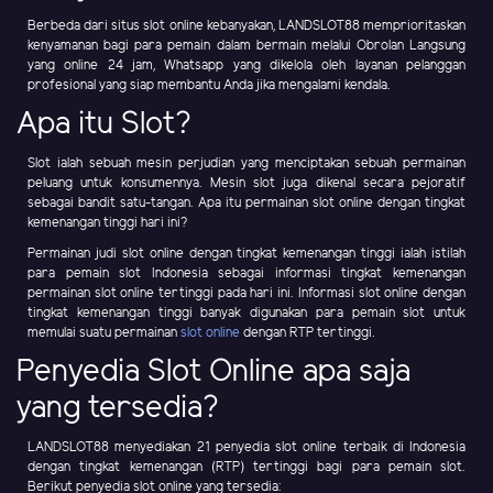
Berbeda dari situs slot online kebanyakan, LANDSLOT88 memprioritaskan
kenyamanan bagi para pemain dalam bermain melalui Obrolan Langsung
yang online 24 jam, Whatsapp yang dikelola oleh layanan pelanggan
profesional yang siap membantu Anda jika mengalami kendala.
Apa itu Slot?
Slot ialah sebuah mesin perjudian yang menciptakan sebuah permainan
peluang untuk konsumennya. Mesin slot juga dikenal secara pejoratif
sebagai bandit satu-tangan. Apa itu permainan slot online dengan tingkat
kemenangan tinggi hari ini?
Permainan judi slot online dengan tingkat kemenangan tinggi ialah istilah
para pemain slot Indonesia sebagai informasi tingkat kemenangan
permainan slot online tertinggi pada hari ini. Informasi slot online dengan
tingkat kemenangan tinggi banyak digunakan para pemain slot untuk
memulai suatu permainan
slot online
dengan RTP tertinggi.
Penyedia Slot Online apa saja
yang tersedia?
LANDSLOT88 menyediakan 21 penyedia slot online terbaik di Indonesia
dengan tingkat kemenangan (RTP) tertinggi bagi para pemain slot.
Berikut penyedia slot online yang tersedia: