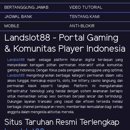
BERTANGGUNG JAWAB
VIDEO TUTORIAL
JADWAL BANK
TENTANG KAMI
MOBILE
ANTI-BLOKIR
Landslot88 - Portal Gaming
& Komunitas Player Indonesia
Landslot88
hadir sebagai platform hiburan digital terdepan yang
menyediakan beragam pilihan permainan interaktif untuk komunitas
gaming Indonesia. Dengan fokus pada pengalaman pengguna yang optimal,
Landslot88
mengintegrasikan berbagai kategori permainan dalam satu
akses tunggal, mencakup esports, slots, live lottery, casino langsung, dan
permainan klasik seperti tangkas. Platform ini mengutamakan
infrastruktur teknologi yang handal dengan sistem keamanan berlapis
untuk memastikan setiap sesi bermain berjalan lancar dan terlindungi.
Dukungan layanan transaksi yang cepat dan efisien tersedia melalui
berbagai channel pembayaran resmi, memberikan kemudahan bagi setiap
anggota dalam mengelola aktivitas mereka.
Situs Taruhan Resmi Terlengkap