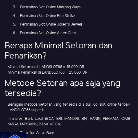
Permainan Slot Online Mahjong Ways
Permainan Slot Online Fire Strike
Permainan Slot Online Joker's Jewels
Permainan Slot Online Aztec Gems
Berapa Minimal Setoran dan
Penarikan?
Minimal Setoran di LANDSLOT88 = 15.000 IDR
Minimal Penarikan di LANDSLOT88 = 25.000 IDR
Metode Setoran apa saja yang
tersedia?
Beragam metode setoran yang tersedia di situs judi slot online terbaik
LANDSLOT88 seperti :
Transfer Bank Lokal (BCA, BRI, MANDIRI, BNI, PANIN, PERMATA, CIMB
NIAGA, MAYBANK, BANK MEGA)
Transfer Antar Bank