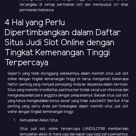
terjangkau di setiap permainan slot dan mempunyai ciri khas
permainan Indonesia.
4 Hal yang Perlu
Dipertimbangkan dalam Daftar
Situs Judi Slot Online dengan
Tingkat Kemenangan Tinggi
Terpercaya
Seperti yang telah disinggung sebelumnya, dalam memilih situs judi slot
online dengan tingkat kemenangan tinggi ini harus mengamati beberapa
faktor penting yang menjadi penunjang Anda ke depannya dalam bermain.
Situs yang memiliki kredibilitas pastinya bertindak secara profesional dan
mengedepankan para anggota dengan pelayanannya. Banyak situs judi slot
yang hanya mengandalkan bonus besar yang tidak substantif. Berikut 4 hal
penting yang perlu Anda pertimbangkan dalam memilih situs judi slot
online dengan tingkat kemenangan tinggi :
Kemudahan Akses Situs
Situs judi slot online terpercaya LANDSLOT88 memberikan
kemudahan akses di mana saja dan kapan saja bagi para pemainnya.