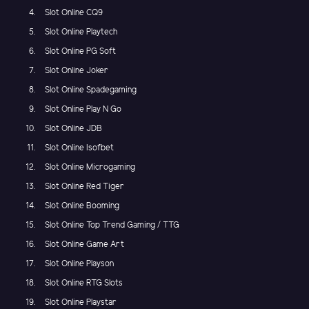
Slot Online CQ9
Slot Online Playtech
Slot Online PG Soft
Slot Online Joker
Slot Online Spadegaming
Slot Online Play N Go
Slot Online JDB
Slot Online Isofbet
Slot Online Microgaming
Slot Online Red Tiger
Slot Online Booming
Slot Online Top Trend Gaming / TTG
Slot Online Game Art
Slot Online Playson
Slot Online RTG Slots
Slot Online Playstar