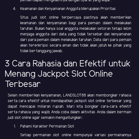
pemain dapat mengklaimnya dengan syarat yang wajar.
Keamanan dan Kenyamanan Anggota Merupakan Prioritas
Situs judi slot online terpercaya pastinya akan memberikan
keamanan dan kenyamanan bagi para pemain dalam melakukan
taruhan. Bukan hanya soal anggota melakukan setoran tetapi lebih
menjaga anggota dari data yang tidak tersebar dan kenyamanan
dari para pemain dalam melakukan taruhan. Data dari para pemain
akan terenkripsi secara aman dan tidak akan jatuh ke pihak yang
tidak bertanggung jawab.
3 Cara Rahasia dan Efektif untuk
Menang Jackpot Slot Online
Terbesar
Selain memberikan kenyamanan, LANDSLOT88 akan membongkar rahasia
serta cara efektif untuk mendapatkan jackpot slot online terbesar yang
dapat mencapai miliaran rupiah. Mari kita bongkar cara-cara efektif
serta rahasia yang wajib Anda coba dalam aktivitas Anda dalam bermain
judi slot online agar semakin menguntungkan :
Pahami Karakter Permainan Slot
Setiap permainan slot online mempunyai variasi permainannya