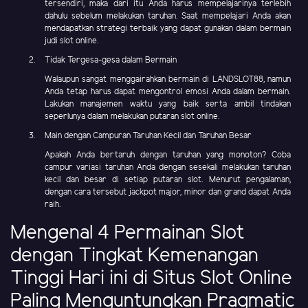
tersendiri, maka dari itu Anda harus mempelajarinya terlebih
dahulu sebelum melakukan taruhan. Saat mempelajari Anda akan
mendapatkan strategi terbaik yang dapat gunakan dalam bermain
judi slot online.
Tidak Tergesa-gesa dalam Bermain
Walaupun sangat menggairahkan bermain di LANDSLOT88, namun
Anda tetap harus dapat mengontrol emosi Anda dalam bermain.
Lakukan manajemen waktu yang baik serta ambil tindakan
seperlunya dalam melakukan putaran slot online.
Main dengan Campuran Taruhan Kecil dan Taruhan Besar
Apakah Anda bertaruh dengan taruhan yang monoton? Coba
campur variasi taruhan Anda dengan sesekali melakukan taruhan
kecil dan besar di setiap putaran slot. Menurut pengalaman,
dengan cara tersebut jackpot major, minor dan grand dapat Anda
raih.
Mengenal 4 Permainan Slot
dengan Tingkat Kemenangan
Tinggi Hari ini di Situs Slot Online
Paling Menguntungkan Pragmatic