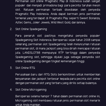
Permainan slot online Pragmatic Play di Indonesia sudah sangat
populer dan menjadi primadona bagi para pecinta taruhan mesin
slot. Ratusan permainan terbaik disediakan oleh penyedia
Pragmatic Play Indonesia. Anda dapat bermain jenis permainan
terkenal yang terdapat di Pragmatic Play seperti Sweet Bonanza,
Aztec Gems, Joker Jewels, Wild West Gold, dan lainnya.
Slot Online Spadegaming
Para penaruh slot pastinya mengetahui penyedia populer
Spadegaming Slot Indonesia. Beroperasi sejak tahun 2008 sampai
sekarang, permainan slot Spadegaming telah meluncurkan ratusan
permainan slot, di mana jackpot yang bisa diraih mencapai ratusan
juta. LANDSLOT88 mempunyai RTP tertinggi dalam penyedia
Spadegaming slot, sehingga dijuluki juga sebagai penyedia slot
online Spadegaming dengan tingkat kemenangan tinggi.
Slot Online RTG
Perusahaan baru dari RTG Slots berkomitmen untuk memberikan
kenyamanan dan jackpot terbesar kepada para pecinta slot online
dengan permainan slot yang terbaru yang dirilis setiap bulannya.
Slot Online Microgaming
Beroperasi selama hampir 7 tahun dalam permainan slot online ini,
Microgaming slot membawa ratusan jenis permainan slot menarik
untuk Anda mainkan.