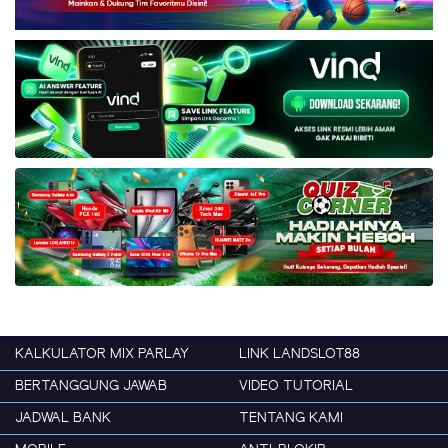
KALKULATOR MIX PARLAY
LINK LANDSLOT88
BERTANGGUNG JAWAB
VIDEO TUTORIAL
JADWAL BANK
TENTANG KAMI